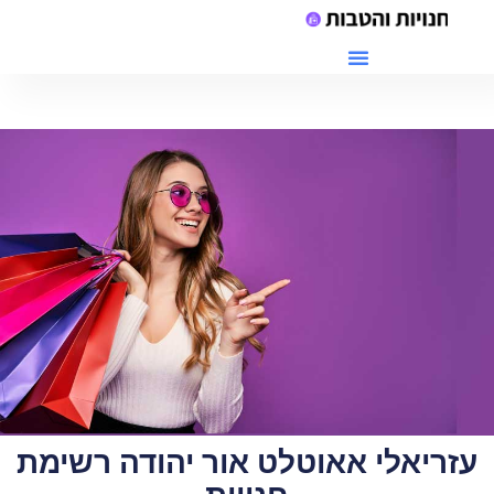
מתחם G יקנעם חנויות
עזריאלי אאוטלט אור יהודה רשימת