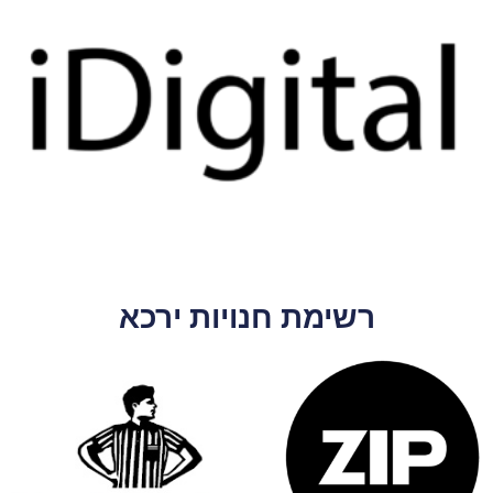
רשימת חנויות ירכא