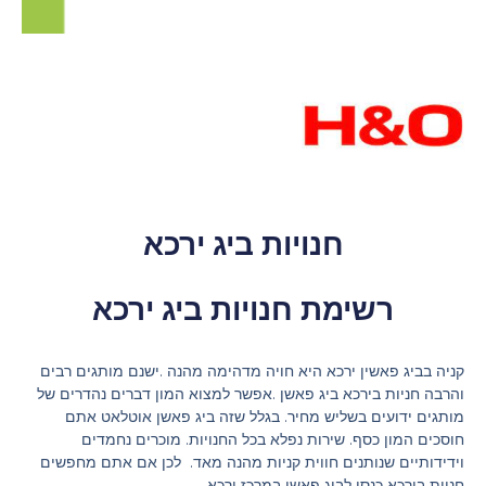
חנויות ביג ירכא
רשימת חנויות ביג ירכא
קניה בביג פאשין ירכא היא חויה מדהימה מהנה .ישנם מותגים רבים
והרבה חניות בירכא ביג פאשן .אפשר למצוא המון דברים נהדרים של
מותגים ידועים בשליש מחיר. בגלל שזה ביג פאשן אוטלאט אתם
חוסכים המון כסף. שירות נפלא בכל החנויות. מוכרים נחמדים
וידידותיים שנותנים חווית קניות מהנה מאד. לכן אם אתם מחפשים
חניות בירכא כנסו לביג פאשן במרכז ירכא.‬